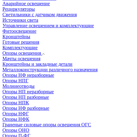
Аварийное освещение
Рециркуляторы
Светильники с датчиком движения
Источники света
Управление освещением и комплектующие
Фитоосвещение
Кронштейны
Готовые решения
Комплектующие
Опоры освещения
Мачты освещения
Кронштейны и закладные детали
Металлоконструкции различного назначения
Опоры НФ неразборные
Опоры НПГ
Молниеотводы
Опоры НП неразборные
Опоры НП разборные
Опоры НПК
Опоры НФ разборные
Опоры НФГ
Опоры НФК
Граненые силовые опоры освещения ОГС
Опоры ОНО
Опоры П-ФГ