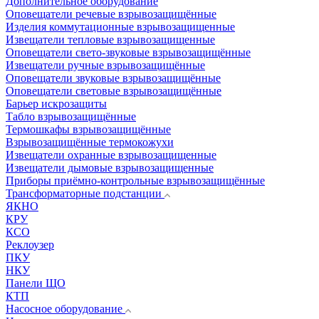
Дополнительное оборудование
Оповещатели речевые взрывозащищённые
Изделия коммутационные взрывозащищенные
Извещатели тепловые взрывозащищенные
Оповещатели свето-звуковые взрывозащищённые
Извещатели ручные взрывозащищённые
Оповещатели звуковые взрывозащищённые
Оповещатели световые взрывозащищённые
Барьер искрозащиты
Табло взрывозащищённые
Термошкафы взрывозащищённые
Взрывозащищённые термокожухи
Извещатели охранные взрывозащищенные
Извещатели дымовые взрывозащищенные
Приборы приёмно-контрольные взрывозащищённые
Трансформаторные подстанции
ЯКНО
КРУ
КСО
Реклоузер
ПКУ
НКУ
Панели ЩО
КТП
Насосное оборудование