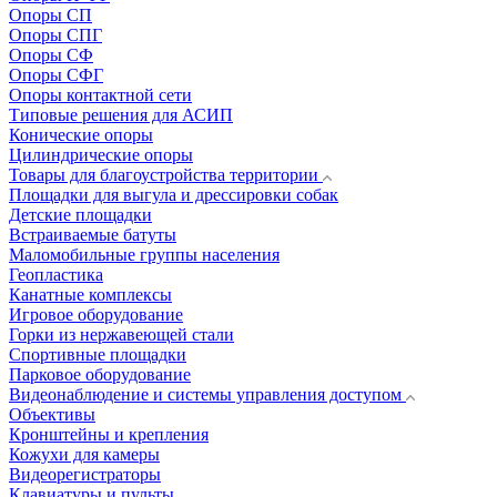
Опоры СП
Опоры СПГ
Опоры СФ
Опоры СФГ
Опоры контактной сети
Типовые решения для АСИП
Конические опоры
Цилиндрические опоры
Товары для благоустройства территории
Площадки для выгула и дрессировки собак
Детские площадки
Встраиваемые батуты
Маломобильные группы населения
Геопластика
Канатные комплексы
Игровое оборудование
Горки из нержавеющей стали
Спортивные площадки
Парковое оборудование
Видеонаблюдение и системы управления доступом
Объективы
Кронштейны и крепления
Кожухи для камеры
Видеорегистраторы
Клавиатуры и пульты