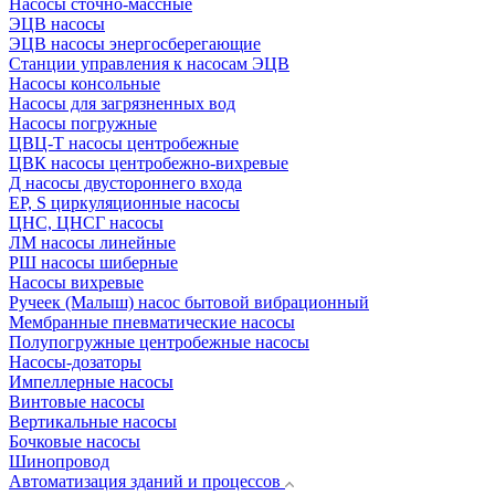
Насосы сточно-массные
ЭЦВ насосы
ЭЦВ насосы энергосберегающие
Станции управления к насосам ЭЦВ
Насосы консольные
Насосы для загрязненных вод
Насосы погружные
ЦВЦ-Т насосы центробежные
ЦВК насосы центробежно-вихревые
Д насосы двустороннего входа
EP, S циркуляционные насосы
ЦНС, ЦНСГ насосы
ЛМ насосы линейные
РШ насосы шиберные
Насосы вихревые
Ручеек (Малыш) насос бытовой вибрационный
Мембранные пневматические насосы
Полупогружные центробежные насосы
Насосы-дозаторы
Импеллерные насосы
Винтовые насосы
Вертикальные насосы
Бочковые насосы
Шинопровод
Автоматизация зданий и процессов