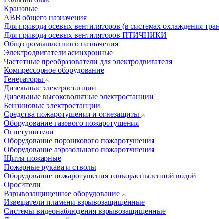
Крановые
АВВ общего назначения
Для привода осевых вентиляторов (в системах охлаждения тра
Для привода осевых вентиляторов ПТИЧНИКИ
Общепромышленного назначения
Электродвигатели асинхронные
Частотные преобразователи для электродвигателя
Компрессорное оборудование
Генераторы
Дизельные электростанции
Дизельные высоковольтные электростанции
Бензиновые электростанции
Средства пожаротушения и огнезащиты
Оборудование газового пожаротушения
Огнетушители
Оборудование порошкового пожаротушения
Оборудование аэрозольного пожаротушения
Щиты пожарные
Пожарные рукава и стволы
Оборудование пожаротушения тонкораспыленной водой
Оросители
Взрывозащищенное оборудование
Извещатели пламени взрывозащищённые
Системы видеонаблюдения взрывозащищенные