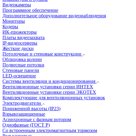
Видеокамеры
Программное обеспечение
Дополнительное оборудование видеонаблюдения
Мониторы
Кодеры
ИК-прожекторы
Платы видеозахвата
IP-видеосерверы
Жесткие диски
Потолочные и стеновые конструкции
Облицовка колонн
Подвесные потолки
Стеновые панели
LED-освещение
Системы вентиляции и кондиционирования
Вентиляционные установки серии ИНТЕХ
Вентиляционные установки серии ЭКОТЕХ
Комплектующие для вентиляционных установок
Электродвигатели
Пониженной высоты (IP23)
Взрывозащищенные
Асинхронные с фазным ротором
Однофазные (ГОСТ Р)
Со встроенным электромагнитным тормозом
Рольганговые