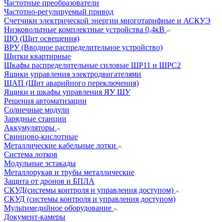
Частотные преобразователи
Частотно-регулируемый привод
Счетчики электрической энергии многотарифные и АСКУЭ
Низковольтные комплектные устройства 0,4кВ
ЩО (Щит освещения)
ВРУ (Вводное распределительное устройство)
Щитки квартирные
Шкафы распределительные силовые ШР11 и ШРС2
Ящики управления электродвигателями
ЩАП (Щит аварийного переключения)
Ящики и шкафы управления ЯУ ШУ
Решения автоматизации
Солнечные модули
Зарядные станции
Аккумуляторы
Свинцово-кислотные
Металлические кабельные лотки
Система лотков
Модульные эстакады
Металлорукав и трубы металлические
Защита от дронов и БПЛА
СКУД(системы контроля и управления доступом)
СКУД (системы контроля и управления доступом)
Мультимедийное оборудование
Документ-камеры