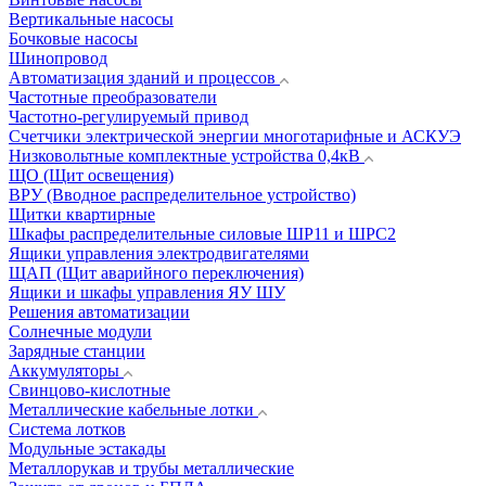
Вертикальные насосы
Бочковые насосы
Шинопровод
Автоматизация зданий и процессов
Частотные преобразователи
Частотно-регулируемый привод
Счетчики электрической энергии многотарифные и АСКУЭ
Низковольтные комплектные устройства 0,4кВ
ЩО (Щит освещения)
ВРУ (Вводное распределительное устройство)
Щитки квартирные
Шкафы распределительные силовые ШР11 и ШРС2
Ящики управления электродвигателями
ЩАП (Щит аварийного переключения)
Ящики и шкафы управления ЯУ ШУ
Решения автоматизации
Солнечные модули
Зарядные станции
Аккумуляторы
Свинцово-кислотные
Металлические кабельные лотки
Система лотков
Модульные эстакады
Металлорукав и трубы металлические