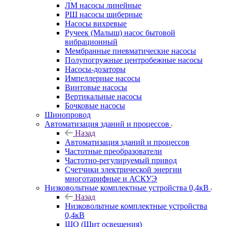
ЛМ насосы линейные
РШ насосы шиберные
Насосы вихревые
Ручеек (Малыш) насос бытовой
вибрационный
Мембранные пневматические насосы
Полупогружные центробежные насосы
Насосы-дозаторы
Импеллерные насосы
Винтовые насосы
Вертикальные насосы
Бочковые насосы
Шинопровод
Автоматизация зданий и процессов
Назад
Автоматизация зданий и процессов
Частотные преобразователи
Частотно-регулируемый привод
Счетчики электрической энергии
многотарифные и АСКУЭ
Низковольтные комплектные устройства 0,4кВ
Назад
Низковольтные комплектные устройства
0,4кВ
ЩО (Щит освещения)