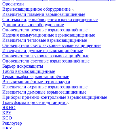
Оросители
Взрывозащищенное оборудование
Извещатели пламени взрывозащищённые
Системы видеонаблюдения взрывозащищенные
Дополнительное оборудование
Оповещатели речевые взрывозащищённые
Изделия коммутационные взрывозащищенные
Извещатели тепловые взрывозащищенные
Оповещатели свето-звуковые взрывозащищённые
Извещатели ручные взрывозащищённые
Оповещатели звуковые взрывозащищённые
Оповещатели световые взрывозащищённые
Барьер искрозащиты
Табло взрывозащищённые
Термошкафы взрывозащищённые
Взрывозащищённые термокожухи
Извещатели охранные взрывозащищенные
Извещатели дымовые взрывозащищенные
Приборы приёмно-контрольные взрывозащищённые
Трансформаторные подстанции
ЯКНО
КРУ
КСО
Реклоузер
ПКУ