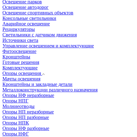
Освещение парков
Освещение автодорог
Освещение спортивных объектов
Консольные светильники
Аварийное освещение
Рециркуляторы
Светильники с датчиком движения
Источники света
Управление освещением и комплектующие
Фитоосвещение
Кронштейны
Готовые решения
Комплектующие
Опоры освещения
Мачты освещения
Кронштейны и закладные детали
Металлоконструкции различного назначения
Опоры НФ неразборные
Опоры НПГ
Молниеотводы
Опоры НП неразборные
Опоры НП разборные
Опоры НПК
Опоры НФ разборные
Опоры НФГ