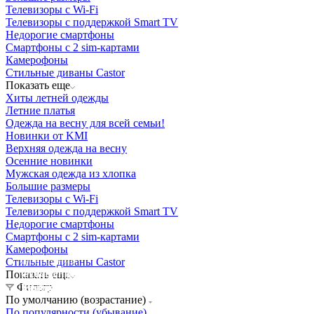
Телевизоры с Wi-Fi
Телевизоры с поддержкой Smart TV
Недорогие смартфоны
Смартфоны с 2 sim-картами
Камерофоны
Стильные диваны Castor
Показать еще
Хиты летней одежды
Летние платья
Одежда на весну для всей семьи!
Новинки от KMI
Верхняя одежда на весну
Осенние новинки
Мужская одежда из хлопка
Большие размеры
Телевизоры с Wi-Fi
Телевизоры с поддержкой Smart TV
Недорогие смартфоны
Смартфоны с 2 sim-картами
Камерофоны
Освещение
Стильные диваны Castor
Освещение
Освещение
Освещение
Показать еще
СТРОИТЕЛЬНЫЙ ГИПЕРМАРКЕТ «ЛЕРУА
Фильтр
Здания префектуры ТиНАО
Калужский завод путевых машин и гидроприводов
МЕРЛЕН»
Железнодорожный вокзал Арзамас-1
По умолчанию (возрастание)
По популярности (убывание)