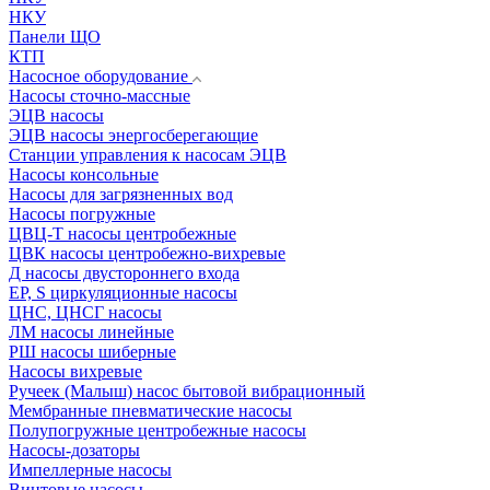
НКУ
Панели ЩО
КТП
Насосное оборудование
Насосы сточно-массные
ЭЦВ насосы
ЭЦВ насосы энергосберегающие
Станции управления к насосам ЭЦВ
Насосы консольные
Насосы для загрязненных вод
Насосы погружные
ЦВЦ-Т насосы центробежные
ЦВК насосы центробежно-вихревые
Д насосы двустороннего входа
EP, S циркуляционные насосы
ЦНС, ЦНСГ насосы
ЛМ насосы линейные
РШ насосы шиберные
Насосы вихревые
Ручеек (Малыш) насос бытовой вибрационный
Мембранные пневматические насосы
Полупогружные центробежные насосы
Насосы-дозаторы
Импеллерные насосы
Винтовые насосы