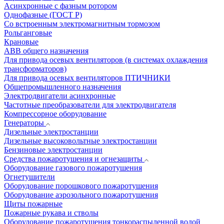
Асинхронные с фазным ротором
Однофазные (ГОСТ Р)
Со встроенным электромагнитным тормозом
Рольганговые
Крановые
АВВ общего назначения
Для привода осевых вентиляторов (в системах охлаждения
трансформаторов)
Для привода осевых вентиляторов ПТИЧНИКИ
Общепромышленного назначения
Электродвигатели асинхронные
Частотные преобразователи для электродвигателя
Компрессорное оборудование
Генераторы
Дизельные электростанции
Дизельные высоковольтные электростанции
Бензиновые электростанции
Средства пожаротушения и огнезащиты
Оборудование газового пожаротушения
Огнетушители
Оборудование порошкового пожаротушения
Оборудование аэрозольного пожаротушения
Щиты пожарные
Пожарные рукава и стволы
Оборудование пожаротушения тонкораспыленной водой