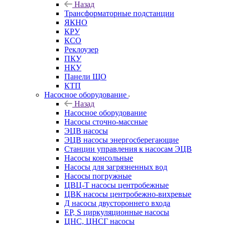
Назад
Трансформаторные подстанции
ЯКНО
КРУ
КСО
Реклоузер
ПКУ
НКУ
Панели ЩО
КТП
Насосное оборудование
Назад
Насосное оборудование
Насосы сточно-массные
ЭЦВ насосы
ЭЦВ насосы энергосберегающие
Станции управления к насосам ЭЦВ
Насосы консольные
Насосы для загрязненных вод
Насосы погружные
ЦВЦ-Т насосы центробежные
ЦВК насосы центробежно-вихревые
Д насосы двустороннего входа
EP, S циркуляционные насосы
ЦНС, ЦНСГ насосы