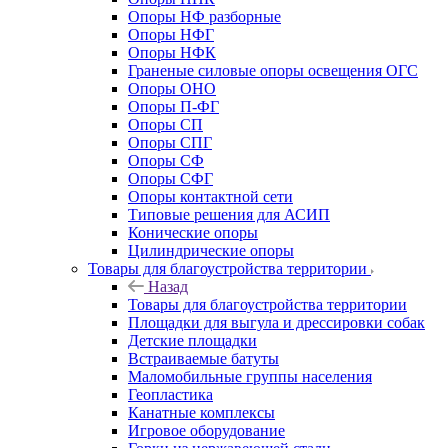
Опоры НФ разборные
Опоры НФГ
Опоры НФК
Граненые силовые опоры освещения ОГС
Опоры ОНО
Опоры П-ФГ
Опоры СП
Опоры СПГ
Опоры СФ
Опоры СФГ
Опоры контактной сети
Типовые решения для АСИП
Конические опоры
Цилиндрические опоры
Товары для благоустройства территории
Назад
Товары для благоустройства территории
Площадки для выгула и дрессировки собак
Детские площадки
Встраиваемые батуты
Маломобильные группы населения
Геопластика
Канатные комплексы
Игровое оборудование