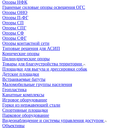
Опоры НФК
Граненые силовые опоры освещения ОГС
Опоры ОНО
Опоры П-ФГ
Опоры СП
Опоры СПГ
Опоры СФ
Опоры СФГ
Опоры контактной сети
Типовые решения для АСИП
Конические опоры
Цилиндрические опоры
Товары для благоустройства территории
Площадки для выгула и дрессировки собак
Детские площадки
Встраиваемые батуты
Маломобильные группы населения
Геопластика
Канатные комплексы
Игровое оборудование
Горки из нержавеющей стали
Спортивные площадки
Парковое оборудование
Видеонаблюдение и системы управления доступом
Объективы