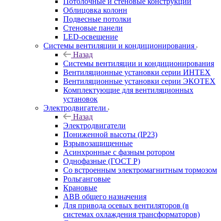
Потолочные и стеновые конструкции
Облицовка колонн
Подвесные потолки
Стеновые панели
LED-освещение
Системы вентиляции и кондиционирования
Назад
Системы вентиляции и кондиционирования
Вентиляционные установки серии ИНТЕХ
Вентиляционные установки серии ЭКОТЕХ
Комплектующие для вентиляционных
установок
Электродвигатели
Назад
Электродвигатели
Пониженной высоты (IP23)
Взрывозащищенные
Асинхронные с фазным ротором
Однофазные (ГОСТ Р)
Со встроенным электромагнитным тормозом
Рольганговые
Крановые
АВВ общего назначения
Для привода осевых вентиляторов (в
системах охлаждения трансформаторов)