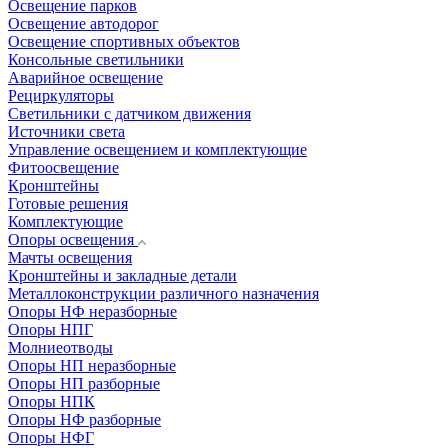
Освещение парков
Освещение автодорог
Освещение спортивных объектов
Консольные светильники
Аварийное освещение
Рециркуляторы
Светильники с датчиком движения
Источники света
Управление освещением и комплектующие
Фитоосвещение
Кронштейны
Готовые решения
Комплектующие
Опоры освещения
Мачты освещения
Кронштейны и закладные детали
Металлоконструкции различного назначения
Опоры НФ неразборные
Опоры НПГ
Молниеотводы
Опоры НП неразборные
Опоры НП разборные
Опоры НПК
Опоры НФ разборные
Опоры НФГ