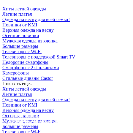
Хиты летней одежды
Летние платья
Одежда на весну для всей семьи!
Новинки от KMI
Верхняя одежда на весну
Осенние новинки
Мужская одежда из хлопка
Большие размеры
Телевизоры с Wi-Fi
Телевизоры с поддержкой Smart TV
Недорогие смартфоны
Смартфоны с 2 sim-картами
Камерофоны
Стильные диваны Castor
Показать еще
Хиты летней одежды
Летние платья
Одежда на весну для всей семьи!
Новинки от KMI
Верхняя одежда на весну
Освещение
Осенние новинки
Освещение
Освещение
Освещение
СТРОИТЕЛЬНЫЙ ГИПЕРМАРКЕТ «ЛЕРУА
Мужская одежда из хлопка
Здания префектуры ТиНАО
Калужский завод путевых машин и гидроприводов
МЕРЛЕН»
Железнодорожный вокзал Арзамас-1
Большие размеры
Телевизоры с Wi-Fi