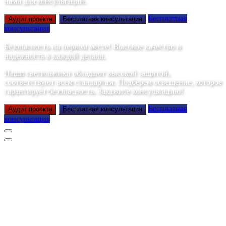
нами для консультации.
Бесплатная
Аудит проекта
Бесплатная консультация
консультация
Безопасность на первом месте! Высокое качество и
надежность в каждой делали.
Наши светильники обладают высокой защитой,
соответствуют всем стандартам. Подберем освещение, которое
гарантирует безопасность. Закажите консультацию!
Бесплатная
Аудит проекта
Бесплатная консультация
консультация