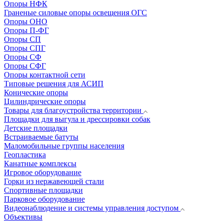
Опоры НФК
Граненые силовые опоры освещения ОГС
Опоры ОНО
Опоры П-ФГ
Опоры СП
Опоры СПГ
Опоры СФ
Опоры СФГ
Опоры контактной сети
Типовые решения для АСИП
Конические опоры
Цилиндрические опоры
Товары для благоустройства территории
Площадки для выгула и дрессировки собак
Детские площадки
Встраиваемые батуты
Маломобильные группы населения
Геопластика
Канатные комплексы
Игровое оборудование
Горки из нержавеющей стали
Спортивные площадки
Парковое оборудование
Видеонаблюдение и системы управления доступом
Объективы