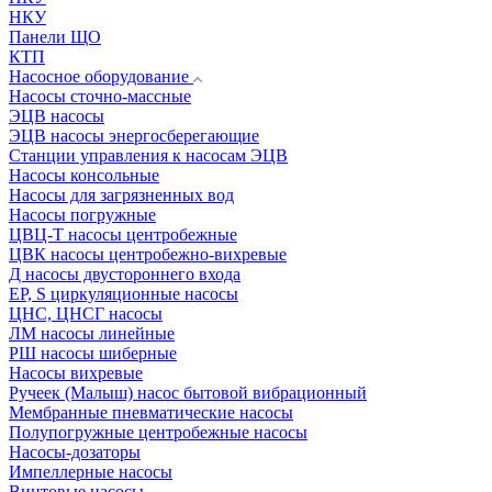
НКУ
Панели ЩО
КТП
Насосное оборудование
Насосы сточно-массные
ЭЦВ насосы
ЭЦВ насосы энергосберегающие
Станции управления к насосам ЭЦВ
Насосы консольные
Насосы для загрязненных вод
Насосы погружные
ЦВЦ-Т насосы центробежные
ЦВК насосы центробежно-вихревые
Д насосы двустороннего входа
EP, S циркуляционные насосы
ЦНС, ЦНСГ насосы
ЛМ насосы линейные
РШ насосы шиберные
Насосы вихревые
Ручеек (Малыш) насос бытовой вибрационный
Мембранные пневматические насосы
Полупогружные центробежные насосы
Насосы-дозаторы
Импеллерные насосы
Винтовые насосы