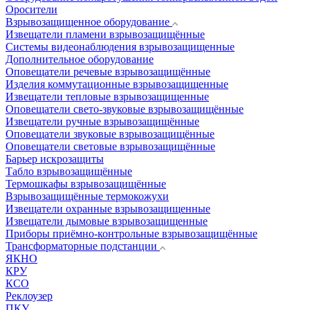
Оросители
Взрывозащищенное оборудование
Извещатели пламени взрывозащищённые
Системы видеонаблюдения взрывозащищенные
Дополнительное оборудование
Оповещатели речевые взрывозащищённые
Изделия коммутационные взрывозащищенные
Извещатели тепловые взрывозащищенные
Оповещатели свето-звуковые взрывозащищённые
Извещатели ручные взрывозащищённые
Оповещатели звуковые взрывозащищённые
Оповещатели световые взрывозащищённые
Барьер искрозащиты
Табло взрывозащищённые
Термошкафы взрывозащищённые
Взрывозащищённые термокожухи
Извещатели охранные взрывозащищенные
Извещатели дымовые взрывозащищенные
Приборы приёмно-контрольные взрывозащищённые
Трансформаторные подстанции
ЯКНО
КРУ
КСО
Реклоузер
ПКУ