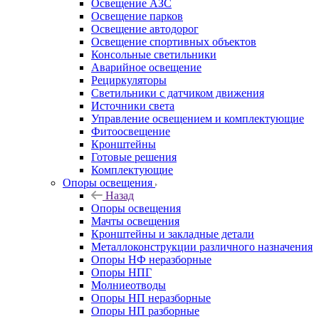
Освещение АЗС
Освещение парков
Освещение автодорог
Освещение спортивных объектов
Консольные светильники
Аварийное освещение
Рециркуляторы
Светильники с датчиком движения
Источники света
Управление освещением и комплектующие
Фитоосвещение
Кронштейны
Готовые решения
Комплектующие
Опоры освещения
Назад
Опоры освещения
Мачты освещения
Кронштейны и закладные детали
Металлоконструкции различного назначения
Опоры НФ неразборные
Опоры НПГ
Молниеотводы
Опоры НП неразборные
Опоры НП разборные