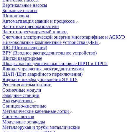
Вертикальные насосы
Бочковые насосы
Шинопровод
Автоматизация зданий и процессов
Частотные преобразователи
Частотно-регулируемый привод
Счетчики электрической энергии многотарифные и АСКУЭ
Низковольтные комплектные устройства 0,4кВ
ЩО (Щит освещения)
ВРУ (Вводное распределительное устройство)
Щитки квартирные
Шкафы распределительные силовые ШР11 и ШРС2
Ящики управления электродвигателями
ЩАП (Щит аварийного переключения)
Ящики и шкафы управления ЯУ ШУ
Решения автоматизации
Солнечные модули
Зарядные станции
Аккумуляторы
Свинцово-кислотные
Металлические кабельные лотки
Система лотков
Модульные эстакады
Металлорукав и трубы металлические