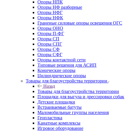
Опоры НПК
Опоры НФ разборные
Опоры НФГ
Опоры НФК
Граненые силовые опоры освещения ОГС
Опоры ОНО
Опоры П-ФГ
Опоры СП
Опоры СПГ
Опоры СФ
Опоры СФГ
Опоры контактной сети
Типовые решения для АСИП
Конические опоры
Цилиндрические опоры
Товары для благоустройства территории
Назад
Товары для благоустройства территории
Площадки для выгула и дрессировки собак
Детские площадки
Встраиваемые батуты
Маломобильные группы населения
Геопластика
Канатные комплексы
Игровое оборудование