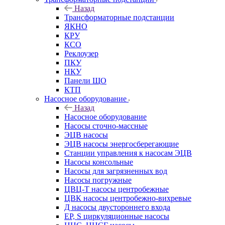
Назад
Трансформаторные подстанции
ЯКНО
КРУ
КСО
Реклоузер
ПКУ
НКУ
Панели ЩО
КТП
Насосное оборудование
Назад
Насосное оборудование
Насосы сточно-массные
ЭЦВ насосы
ЭЦВ насосы энергосберегающие
Станции управления к насосам ЭЦВ
Насосы консольные
Насосы для загрязненных вод
Насосы погружные
ЦВЦ-Т насосы центробежные
ЦВК насосы центробежно-вихревые
Д насосы двустороннего входа
EP, S циркуляционные насосы