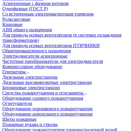
Асинхронные с фазным ротором
Однофазные (ГОСТ Р)
Со встроенным электромагнитным тормозом
Рольганговые
Крановые
АВВ общего назначения
Для привода осевых вентиляторов (в системах охлаждения
трансформаторов)
Для привода осевых вентиляторов ПТИЧНИКИ
Общепромышленного назначения
Электродвигатели асинхронные
Частотные преобразователи для электродвигателя
Компрессорное оборудование
Генераторы
Дизельные электростанции
Дизельные высоковольтные электростанции
Бензиновые электростанции
Средства пожаротушения и огнезащиты
Оборудование газового пожаротушения
Огнетушители
Оборудование порошкового пожаротушения
Оборудование аэрозольного пожаротушения
Щиты пожарные
Пожарные рукава и стволы
Оборудование пожаротушения тонкораспыленной водой