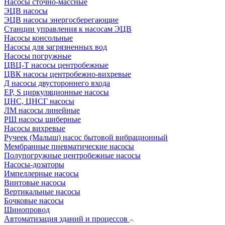
Насосы сточно-массные
ЭЦВ насосы
ЭЦВ насосы энергосберегающие
Станции управления к насосам ЭЦВ
Насосы консольные
Насосы для загрязненных вод
Насосы погружные
ЦВЦ-Т насосы центробежные
ЦВК насосы центробежно-вихревые
Д насосы двустороннего входа
EP, S циркуляционные насосы
ЦНС, ЦНСГ насосы
ЛМ насосы линейные
РШ насосы шиберные
Насосы вихревые
Ручеек (Малыш) насос бытовой вибрационный
Мембранные пневматические насосы
Полупогружные центробежные насосы
Насосы-дозаторы
Импеллерные насосы
Винтовые насосы
Вертикальные насосы
Бочковые насосы
Шинопровод
Автоматизация зданий и процессов