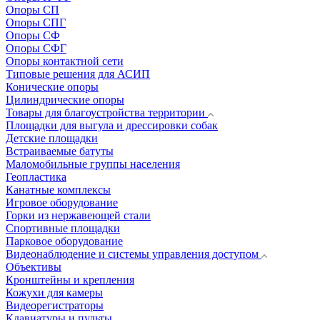
Опоры СП
Опоры СПГ
Опоры СФ
Опоры СФГ
Опоры контактной сети
Типовые решения для АСИП
Конические опоры
Цилиндрические опоры
Товары для благоустройства территории
Площадки для выгула и дрессировки собак
Детские площадки
Встраиваемые батуты
Маломобильные группы населения
Геопластика
Канатные комплексы
Игровое оборудование
Горки из нержавеющей стали
Спортивные площадки
Парковое оборудование
Видеонаблюдение и системы управления доступом
Объективы
Кронштейны и крепления
Кожухи для камеры
Видеорегистраторы
Клавиатуры и пульты