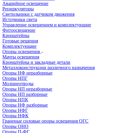
Аварийное освещение
Рециркуляторы
Светильники с датчиком движения
Источники света
Управление освещением и комплектующие
Фитоосвещение
Кронштейны
Готовые решения
Комплектующие
Опоры освещения
Мачты освещения
Кронштейны и закладные детали
Металлоконструкции различного назначения
Опоры НФ неразборные
Опоры НПГ
Молниеотводы
Опоры НП неразборные
Опоры НП разборные
Опоры НПК
Опоры НФ разборные
Опоры НФГ
Опоры НФК
Граненые силовые опоры освещения ОГС
Опоры ОНО
Опоры П-ФГ