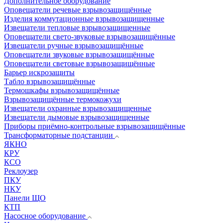
Дополнительное оборудование
Оповещатели речевые взрывозащищённые
Изделия коммутационные взрывозащищенные
Извещатели тепловые взрывозащищенные
Оповещатели свето-звуковые взрывозащищённые
Извещатели ручные взрывозащищённые
Оповещатели звуковые взрывозащищённые
Оповещатели световые взрывозащищённые
Барьер искрозащиты
Табло взрывозащищённые
Термошкафы взрывозащищённые
Взрывозащищённые термокожухи
Извещатели охранные взрывозащищенные
Извещатели дымовые взрывозащищенные
Приборы приёмно-контрольные взрывозащищённые
Трансформаторные подстанции
ЯКНО
КРУ
КСО
Реклоузер
ПКУ
НКУ
Панели ЩО
КТП
Насосное оборудование