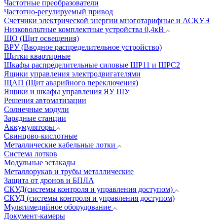
Частотные преобразователи
Частотно-регулируемый привод
Счетчики электрической энергии многотарифные и АСКУЭ
Низковольтные комплектные устройства 0,4кВ
ЩО (Щит освещения)
ВРУ (Вводное распределительное устройство)
Щитки квартирные
Шкафы распределительные силовые ШР11 и ШРС2
Ящики управления электродвигателями
ЩАП (Щит аварийного переключения)
Ящики и шкафы управления ЯУ ШУ
Решения автоматизации
Солнечные модули
Зарядные станции
Аккумуляторы
Свинцово-кислотные
Металлические кабельные лотки
Система лотков
Модульные эстакады
Металлорукав и трубы металлические
Защита от дронов и БПЛА
СКУД(системы контроля и управления доступом)
СКУД (системы контроля и управления доступом)
Мультимедийное оборудование
Документ-камеры