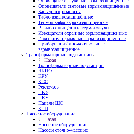
Оповещатели звуковые взрывозащищённые
Оповещатели световые взрывозащищённые
Барьер искрозащиты
Табло взрывозащищённые
Термошкафы взрывозащищённые
Взрывозащищённые термокожухи
Извещатели охранные взрывозащищенные
Извещатели дымовые взрывозащищенные
Приборы приёмно-контрольные
взрывозащищённые
Трансформаторные подстанции
Назад
Трансформаторные подстанции
ЯКНО
КРУ
КСО
Реклоузер
ПКУ
НКУ
Панели ЩО
КТП
Насосное оборудование
Назад
Насосное оборудование
Насосы сточно-массные