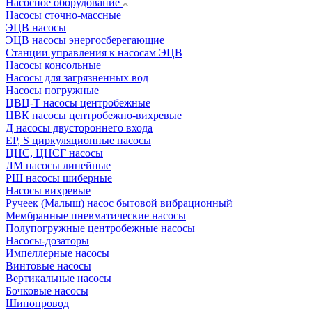
Насосное оборудование
Насосы сточно-массные
ЭЦВ насосы
ЭЦВ насосы энергосберегающие
Станции управления к насосам ЭЦВ
Насосы консольные
Насосы для загрязненных вод
Насосы погружные
ЦВЦ-Т насосы центробежные
ЦВК насосы центробежно-вихревые
Д насосы двустороннего входа
EP, S циркуляционные насосы
ЦНС, ЦНСГ насосы
ЛМ насосы линейные
РШ насосы шиберные
Насосы вихревые
Ручеек (Малыш) насос бытовой вибрационный
Мембранные пневматические насосы
Полупогружные центробежные насосы
Насосы-дозаторы
Импеллерные насосы
Винтовые насосы
Вертикальные насосы
Бочковые насосы
Шинопровод