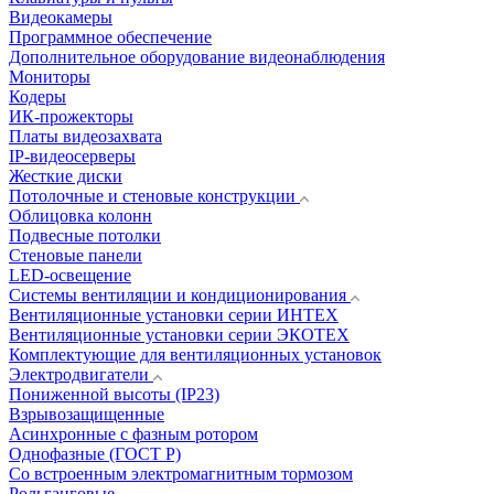
Видеокамеры
Программное обеспечение
Дополнительное оборудование видеонаблюдения
Мониторы
Кодеры
ИК-прожекторы
Платы видеозахвата
IP-видеосерверы
Жесткие диски
Потолочные и стеновые конструкции
Облицовка колонн
Подвесные потолки
Стеновые панели
LED-освещение
Системы вентиляции и кондиционирования
Вентиляционные установки серии ИНТЕХ
Вентиляционные установки серии ЭКОТЕХ
Комплектующие для вентиляционных установок
Электродвигатели
Пониженной высоты (IP23)
Взрывозащищенные
Асинхронные с фазным ротором
Однофазные (ГОСТ Р)
Со встроенным электромагнитным тормозом
Рольганговые