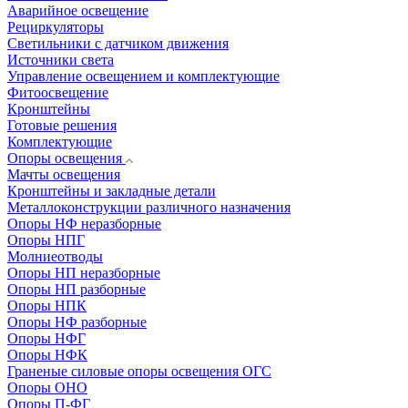
Аварийное освещение
Рециркуляторы
Светильники с датчиком движения
Источники света
Управление освещением и комплектующие
Фитоосвещение
Кронштейны
Готовые решения
Комплектующие
Опоры освещения
Мачты освещения
Кронштейны и закладные детали
Металлоконструкции различного назначения
Опоры НФ неразборные
Опоры НПГ
Молниеотводы
Опоры НП неразборные
Опоры НП разборные
Опоры НПК
Опоры НФ разборные
Опоры НФГ
Опоры НФК
Граненые силовые опоры освещения ОГС
Опоры ОНО
Опоры П-ФГ