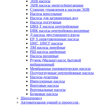
ЭЦВ насосы
ЭЦВ насосы энергосберегающие
Станции управления к насосам ЭЦВ
Насосы консольные
Насосы для загрязненных вод
Насосы погружные
ЦВЦ-Т насосы центробежные
ЦВК насосы центробежно-вихревые
Д насосы двустороннего входа
EP, S циркуляционные насосы
ЦНС, ЦНСГ насосы
ЛМ насосы линейные
РШ насосы шиберные
Насосы вихревые
Ручеек (Малыш) насос бытовой
вибрационный
Мембранные пневматические насосы
Полупогружные центробежные насосы
Насосы-дозаторы
Импеллерные насосы
Винтовые насосы
Вертикальные насосы
Бочковые насосы
Шинопровод
Автоматизация зданий и процессов