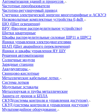
Автоматизация зданий и процессов
Частотные преобразователи
Частотно-регулируемый привод
Счетчики электрической энергии многотарифные и АСКУЭ
Низковольтные комплектные устройства 0,4кВ
ЩО (Щит освещения)
ВРУ (Вводное распределительное устройство)
Щитки квартирные
Шкафы распределительные силовые ШР11 и ШРС2
Ящики управления электродвигателями
ЩАП (Щит аварийного переключения)
Ящики и шкафы управления ЯУ ШУ
Решения автоматизации
Солнечные модули
Зарядные станции
Аккумуляторы
Свинцово-кислотные
Металлические кабельные лотки
Система лотков
Модульные эстакады
Металлорукав и трубы металлические
Защита от дронов и БПЛА
СКУД(системы контроля и управления доступом)
СКУД (системы контроля и управления доступом)
Мультимедийное оборудование