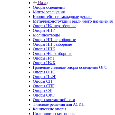
Назад
Опоры освещения
Мачты освещения
Кронштейны и закладные детали
Металлоконструкции различного назначения
Опоры НФ неразборные
Опоры НПГ
Молниеотводы
Опоры НП неразборные
Опоры НП разборные
Опоры НПК
Опоры НФ разборные
Опоры НФГ
Опоры НФК
Граненые силовые опоры освещения ОГС
Опоры ОНО
Опоры П-ФГ
Опоры СП
Опоры СПГ
Опоры СФ
Опоры СФГ
Опоры контактной сети
Типовые решения для АСИП
Конические опоры
Цилиндрические опоры