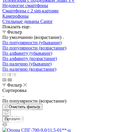
Телевизоры с поддержкой Smart TV
Недорогие смартфоны
Смартфоны с 2 sim-картами
Камерофоны
Стильные диваны Castor
Показать еще
Фильтр
По умолчанию (возрастание)
По популярности (убывание)
По популярности (возрастание)
По алфавиту (убывание)
По алфавиту (возрастание)
По наличию (убывание)
По наличию (возрастание)
Фильтр
Сортировка
По популярности (возрастание)
Очистить фильтр
Освещение
Освещение
Освещение
Освещение
СТРОИТЕЛЬНЫЙ ГИПЕРМАРКЕТ «ЛЕРУА
Показать
Здания префектуры ТиНАО
Калужский завод путевых машин и гидроприводов
МЕРЛЕН»
Железнодорожный вокзал Арзамас-1