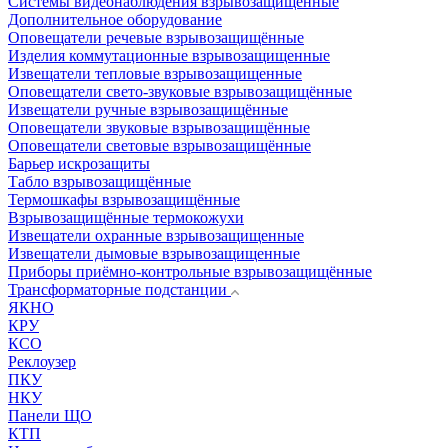
Системы видеонаблюдения взрывозащищенные
Дополнительное оборудование
Оповещатели речевые взрывозащищённые
Изделия коммутационные взрывозащищенные
Извещатели тепловые взрывозащищенные
Оповещатели свето-звуковые взрывозащищённые
Извещатели ручные взрывозащищённые
Оповещатели звуковые взрывозащищённые
Оповещатели световые взрывозащищённые
Барьер искрозащиты
Табло взрывозащищённые
Термошкафы взрывозащищённые
Взрывозащищённые термокожухи
Извещатели охранные взрывозащищенные
Извещатели дымовые взрывозащищенные
Приборы приёмно-контрольные взрывозащищённые
Трансформаторные подстанции
ЯКНО
КРУ
КСО
Реклоузер
ПКУ
НКУ
Панели ЩО
КТП