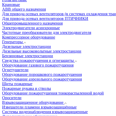
Крановые
АВВ общего назначения
Для привода осевых вентиляторов (в системах охлаждения тра
Для привода осевых вентиляторов ПТИЧНИКИ
Общепромышленного назначения
Электродвигатели асинхронные
Частотные преобразователи для электродвигателя
Компрессорное оборудование
Генераторы
Дизельные электростанции
Дизельные высоковольтные электростанции
Бензиновые электростанции
Средства пожаротушения и огнезащиты
Оборудование газового пожаротушения
Огнетушители
Оборудование порошкового пожаротушения
Оборудование аэрозольного пожаротушения
Щиты пожарные
Пожарные рукава и стволы
Оборудование пожаротушения тонкораспыленной водой
Оросители
Взрывозащищенное оборудование
Извещатели пламени взрывозащищённые
Системы видеонаблюдения взрывозащищенные