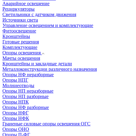
Аварийное освещение
Рециркуляторы
Светильники с датчиком движения
Источники света
Управление освещением и комплектующие
Фитоосвещение
Кронштейны
Готовые решения
Комплектующие
Опоры освещения
Мачты освещения
Кронштейны и закладные детали
Металлоконструкции различного назначения
Опоры НФ неразборные
Опоры НПГ
Молниеотводы
Опоры НП неразборные
Опоры НП разборные
Опоры НПК
Опоры НФ разборные
Опоры НФГ
Опоры НФК
Граненые силовые опоры освещения ОГС
Опоры ОНО
Опоры П-ФГ