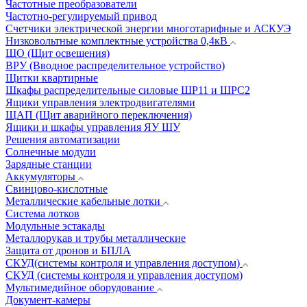
Частотные преобразователи
Частотно-регулируемый привод
Счетчики электрической энергии многотарифные и АСКУЭ
Низковольтные комплектные устройства 0,4кВ
ЩО (Щит освещения)
ВРУ (Вводное распределительное устройство)
Щитки квартирные
Шкафы распределительные силовые ШР11 и ШРС2
Ящики управления электродвигателями
ЩАП (Щит аварийного переключения)
Ящики и шкафы управления ЯУ ШУ
Решения автоматизации
Солнечные модули
Зарядные станции
Аккумуляторы
Свинцово-кислотные
Металлические кабельные лотки
Система лотков
Модульные эстакады
Металлорукав и трубы металлические
Защита от дронов и БПЛА
СКУД(системы контроля и управления доступом)
СКУД (системы контроля и управления доступом)
Мультимедийное оборудование
Документ-камеры