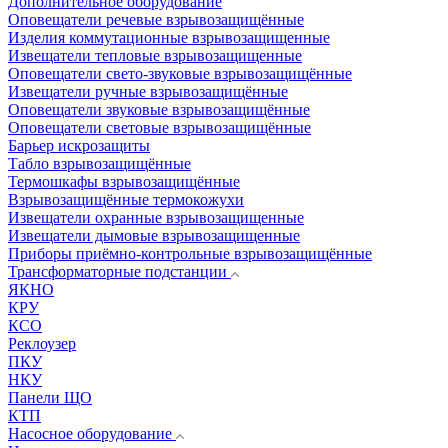
Дополнительное оборудование
Оповещатели речевые взрывозащищённые
Изделия коммутационные взрывозащищенные
Извещатели тепловые взрывозащищенные
Оповещатели свето-звуковые взрывозащищённые
Извещатели ручные взрывозащищённые
Оповещатели звуковые взрывозащищённые
Оповещатели световые взрывозащищённые
Барьер искрозащиты
Табло взрывозащищённые
Термошкафы взрывозащищённые
Взрывозащищённые термокожухи
Извещатели охранные взрывозащищенные
Извещатели дымовые взрывозащищенные
Приборы приёмно-контрольные взрывозащищённые
Трансформаторные подстанции
ЯКНО
КРУ
КСО
Реклоузер
ПКУ
НКУ
Панели ЩО
КТП
Насосное оборудование