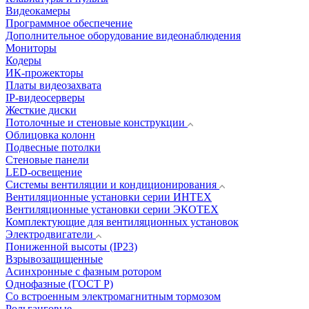
Видеокамеры
Программное обеспечение
Дополнительное оборудование видеонаблюдения
Мониторы
Кодеры
ИК-прожекторы
Платы видеозахвата
IP-видеосерверы
Жесткие диски
Потолочные и стеновые конструкции
Облицовка колонн
Подвесные потолки
Стеновые панели
LED-освещение
Системы вентиляции и кондиционирования
Вентиляционные установки серии ИНТЕХ
Вентиляционные установки серии ЭКОТЕХ
Комплектующие для вентиляционных установок
Электродвигатели
Пониженной высоты (IP23)
Взрывозащищенные
Асинхронные с фазным ротором
Однофазные (ГОСТ Р)
Со встроенным электромагнитным тормозом
Рольганговые