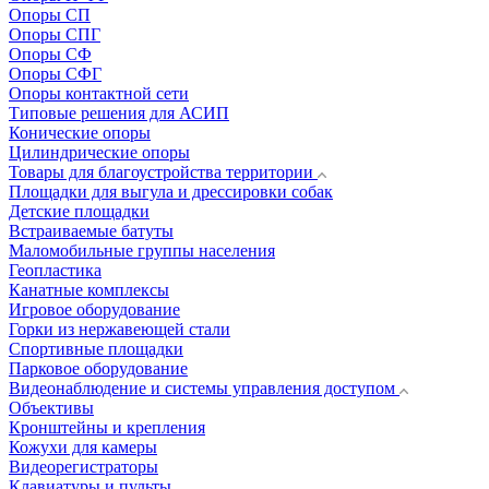
Опоры СП
Опоры СПГ
Опоры СФ
Опоры СФГ
Опоры контактной сети
Типовые решения для АСИП
Конические опоры
Цилиндрические опоры
Товары для благоустройства территории
Площадки для выгула и дрессировки собак
Детские площадки
Встраиваемые батуты
Маломобильные группы населения
Геопластика
Канатные комплексы
Игровое оборудование
Горки из нержавеющей стали
Спортивные площадки
Парковое оборудование
Видеонаблюдение и системы управления доступом
Объективы
Кронштейны и крепления
Кожухи для камеры
Видеорегистраторы
Клавиатуры и пульты