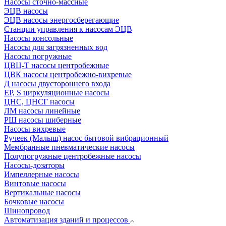
Насосы сточно-массные
ЭЦВ насосы
ЭЦВ насосы энергосберегающие
Станции управления к насосам ЭЦВ
Насосы консольные
Насосы для загрязненных вод
Насосы погружные
ЦВЦ-Т насосы центробежные
ЦВК насосы центробежно-вихревые
Д насосы двустороннего входа
EP, S циркуляционные насосы
ЦНС, ЦНСГ насосы
ЛМ насосы линейные
РШ насосы шиберные
Насосы вихревые
Ручеек (Малыш) насос бытовой вибрационный
Мембранные пневматические насосы
Полупогружные центробежные насосы
Насосы-дозаторы
Импеллерные насосы
Винтовые насосы
Вертикальные насосы
Бочковые насосы
Шинопровод
Автоматизация зданий и процессов